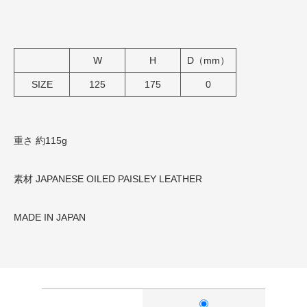
W
H
D（mm）
SIZE
125
175
0
重さ 約115g
素材 JAPANESE OILED PAISLEY LEATHER
MADE IN JAPAN