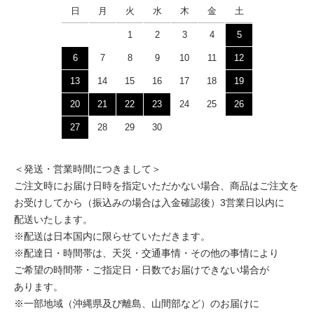
日
月
火
水
木
金
土
1
2
3
4
5
6
7
8
9
10
11
12
13
14
15
16
17
18
19
20
21
22
23
24
25
26
27
28
29
30
＜発送・営業時間につきまして＞
ご注文時にお届け日時を指定いただかない場合、商品はご注文を
お受けしてから（振込みの場合は入金確認後）3営業日以内に
配送いたします。
※配送は日本国内に限らせていただきます。
※配達日・時間帯は、天災・交通事情・その他の事情により
ご希望の時間帯・ご指定日・日数でお届けできない場合が
あります。
※一部地域（沖縄県及び離島、山間部など）のお届けに