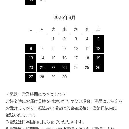
2026年9月
日
月
火
水
木
金
土
1
2
3
4
5
6
7
8
9
10
11
12
13
14
15
16
17
18
19
20
21
22
23
24
25
26
27
28
29
30
＜発送・営業時間につきまして＞
ご注文時にお届け日時を指定いただかない場合、商品はご注文を
お受けしてから（振込みの場合は入金確認後）3営業日以内に
配送いたします。
※配送は日本国内に限らせていただきます。
※配達日・時間帯は、天災・交通事情・その他の事情により