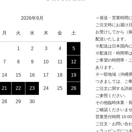
＜発送・営業時間
2026年9月
ご注文時にお届け
お受けしてから（
月
火
水
木
金
土
配送いたします。
※配送は日本国内
1
2
3
4
5
※配達日・時間帯
ご希望の時間帯・
7
8
9
10
11
12
あります。
※一部地域（沖縄
14
15
16
17
18
19
つきましては、ご
21
22
23
24
25
26
ご注文に関する詳
ご参照ください。
28
29
30
その他臨時休業・
ご確認くださいま
営業受付時間 10:00
ご注文・お問い合わ
＜ラッピングにつ